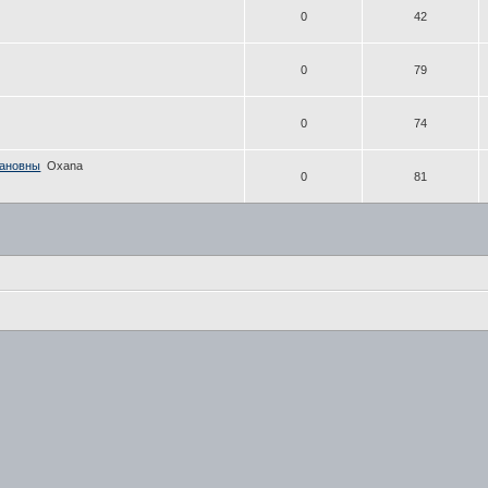
0
42
0
79
0
74
вановны
Oxana
0
81