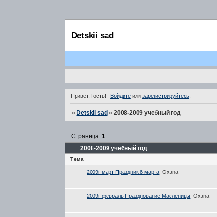
Detskii sad
Привет, Гость!
Войдите
или
зарегистрируйтесь
.
»
Detskii sad
»
2008-2009 учебный год
Страница:
1
2008-2009 учебный год
Тема
2009г март Праздник 8 марта
Oxana
2009г февраль Празднование Масленицы
Oxana